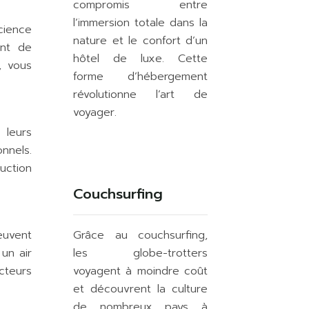
compromis entre
l’immersion totale dans la
cience
nature et le confort d’un
ent de
hôtel de luxe. Cette
, vous
forme d’hébergement
révolutionne l’art de
voyager.
 leurs
nnels.
uction
Couchsurfing
euvent
Grâce au couchsurfing,
un air
les globe-trotters
acteurs
voyagent à moindre coût
et découvrent la culture
de nombreux pays à