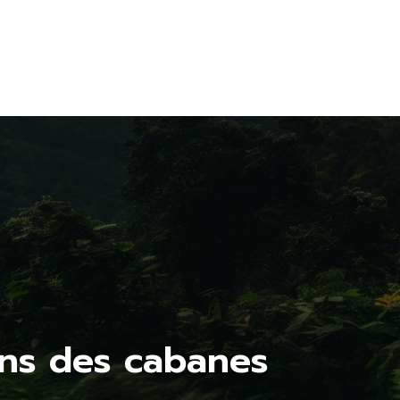
rgement
Transport
Blog
ogique
écologique
ans des cabanes