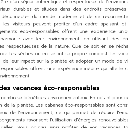
uête d’un séjour authentique et respectueux de l’environn
riaux durables et situées dans des endroits préservés
e déconnecter du monde moderne et de se reconnecte
 les visiteurs peuvent profiter d’un cadre apaisant et
 logements éco-responsables offrent une expérience uni
armonie avec leur environnement, en utilisant des én
es respectueuses de la nature. Que ce soit en se récha
 toilettes sèches ou en faisant sa propre compost, les vaca
 de leur impact sur la planète et adopter un mode de vi
esponsables offrent une expérience inédite qui allie le 
’environnement.
des vacances éco-responsables
 nombreux bénéfices environnementaux. En optant pour c
on de la planète. Les cabanes éco-responsables sont const
eux de l’environnement, ce qui permet de réduire l’emp
rgements favorisent l’utilisation d’énergies renouvelables
urelles. Vous pouvez ainsi profiter de vos vacances t