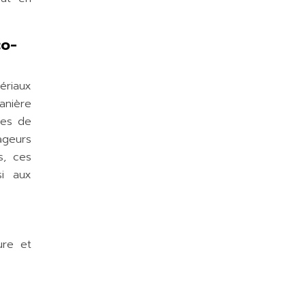
co-
ériaux
anière
mes de
ageurs
s, ces
si aux
ure et