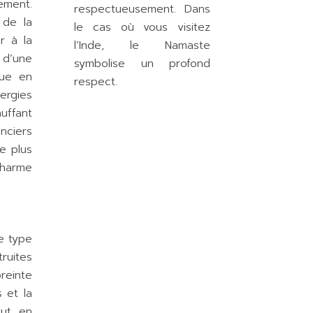
ement.
respectueusement. Dans
 de la
le cas où vous visitez
r à la
l’Inde, le Namaste
 d’une
symbolise un profond
que en
respect.
ergies
uffant
nciers
e plus
charme
e type
ruites
reinte
 et la
out en