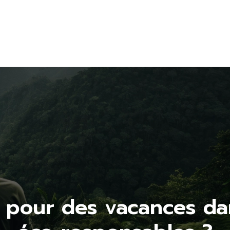
ions
Activités
Gastronomie
Hébe
responsables
locale et bio
écol
 pour des vacances d