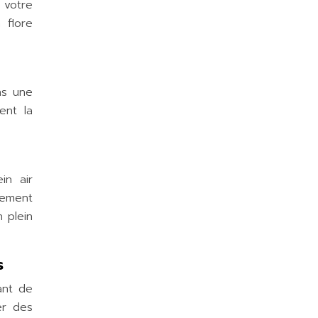
 votre
 flore
ns une
ent la
in air
lement
 plein
s
ant de
er des