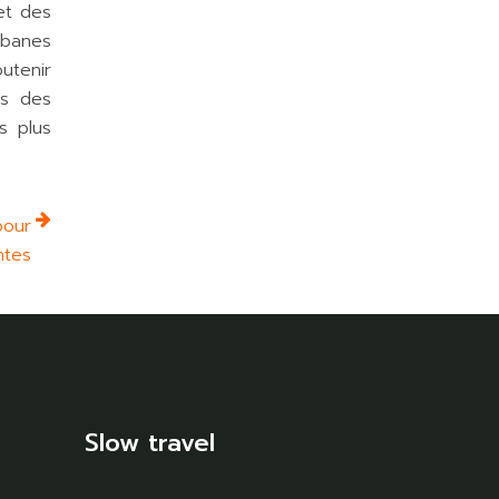
et des
abanes
utenir
ns des
s plus
pour
ntes
Slow travel