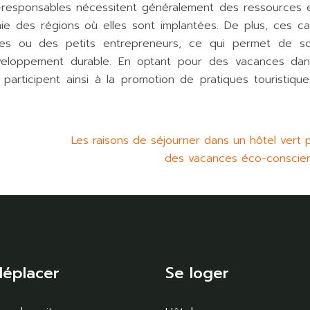
o-responsables nécessitent généralement des ressources 
mie des régions où elles sont implantées. De plus, ces c
ales ou des petits entrepreneurs, ce qui permet de so
développement durable. En optant pour des vacances da
articipent ainsi à la promotion de pratiques touristique
Les raisons de séjourner dans un hôtel vert 
des vacances éco-conscie
déplacer
Se loger