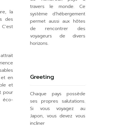
travers le monde. Ce
re, la
système d’hébergement
ns des
permet aussi aux hôtes
 C’est
de rencontrer des
voyageurs de divers
horizons.
ttrait
rience
sables
Greeting
 et en
ble et
t pour
Chaque pays possède
s éco-
ses propres salutations.
Si vous voyagez au
Japon, vous devez vous
incliner